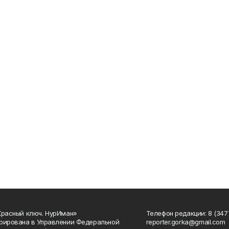
Красный ключ. НурИман»
Телефон редакции: 8 (3477
рирована в Управлении Федеральной
reporter.gorka@gmail.com