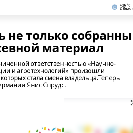
+26 °С
Облач
ь не только собранн
осевной материал
раниченной ответственностью «Научно-
ции и агротехнологий» произошли
которых стала смена владельца.Теперь
ермании Янис Спрудс.