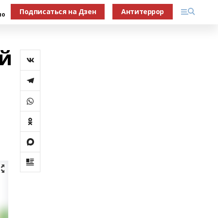
Подписаться на Дзен
Антитеррор
но
ый