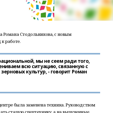
а Романа Стодольникова, с новым
к работе.
 рациональной, мы не сеем ради того,
ениваем всю ситуацию, связанную с
зерновых культур, - говорит Роман
центре была заменена техника. Руководством
ать старую спецтехнику, а на вырученные