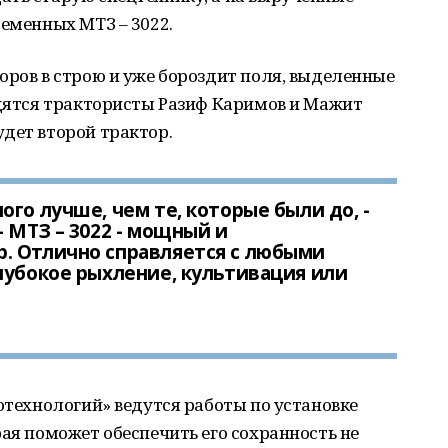
ременных МТЗ – 3022.
оров в строю и уже бороздит поля, выделенные
удятся трактористы Разиф Каримов и Мажит
дет второй трактор.
го лучше, чем те, которые были до, -
 МТЗ – 3022 - мощный и
. Отлично справляется с любыми
лубокое рыхление, культивация или
ротехнологий» ведутся работы по установке
рая поможет обеспечить его сохранность не