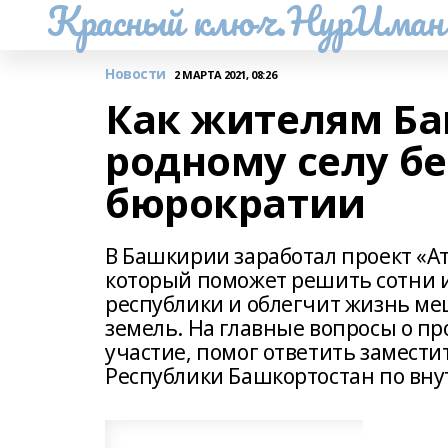
Красный ключ.НурИман
Новости
2 МАРТА 2021, 08:26
Как жителям Б
родному селу бе
бюрократии
В Башкирии заработал проект «Ат
который поможет решить сотни 
республики и облегчит жизнь м
земель. На главные вопросы о про
участие, помог ответить замест
Республики Башкортостан по вну