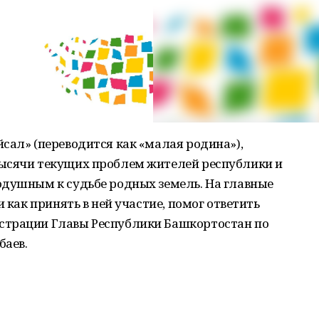
сал» (переводится как «малая родина»),
ысячи текущих проблем жителей республики и
одушным к судьбе родных земель. На главные
и как принять в ней участие, помог ответить
страции Главы Республики Башкортостан по
баев.