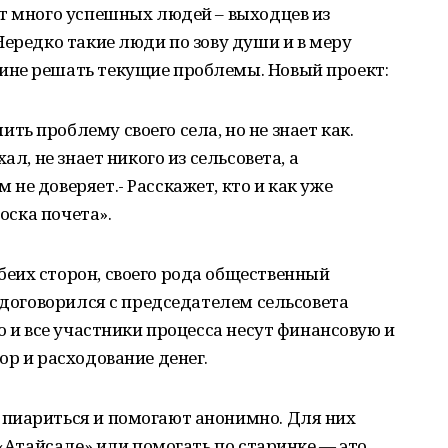
т много успешных людей – выходцев из
Нередко такие люди по зову души и в меру
ине решать текущие проблемы. Новый проект:
ть проблему своего села, но не знает как.
ал, не знает никого из сельсовета, а
не доверяет.- Расскажет, кто и как уже
Доска почета».
беих сторон, своего рода общественный
ы договорился с председателем сельсовета
о и все участники процесса несут финансовую и
ор и расходование денег.
т пиариться и помогают анонимно. Для них
 «Атайсале» или помогать по старинке — это