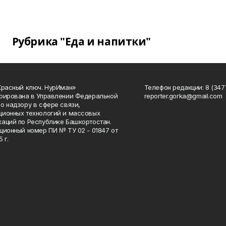
Рубрика "Еда и напитки"
Красный ключ. НурИман»
Телефон редакции: 8 (3477
рирована в Управлении Федеральной
reporter.gorka@gmail.com
о надзору в сфере связи,
ионных технологий и массовых
аций по Республике Башкортостан.
ционный номер ПИ № ТУ 02 - 01847 от
 г.