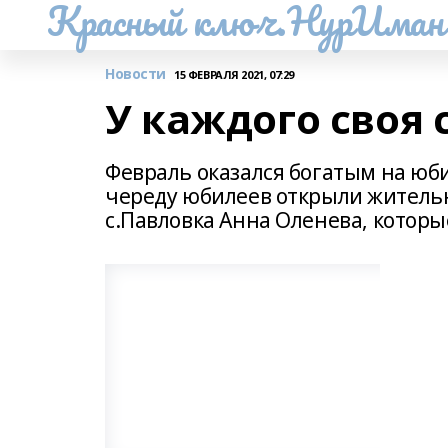
Красный ключ.НурИман
Новости
15 ФЕВРАЛЯ 2021, 07:29
У каждого своя 
Февраль оказался богатым на юб
череду юбилеев открыли жител
с.Павловка Анна Оленева, которы