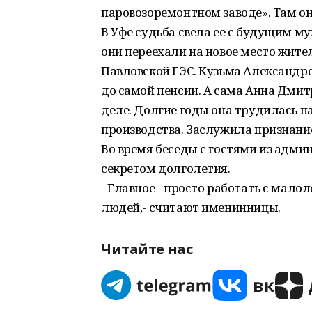
паровозоремонтном заводе». Там он
В Уфе судьба свела ее с будущим м
они переехали на новое место жител
Павловской ГЭС. Кузьма Александро
до самой пенсии. А сама Анна Дмит
деле. Долгие годы она трудилась н
производства. Заслужила признание
Во время беседы с гостями из адм
секретом долголетия.
- Главное - просто работать с малол
людей,- считают именинницы.
Читайте нас