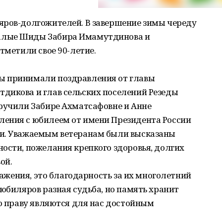
яров-долгожителей. В завершение зимы череду
алые Шиды Забира Имамутдинова и
тметили свое 90-летие.
ы принимали поздравления от главы
дикова и глав сельских поселений Резеды
вручили Забире Ахматсафовне и Анне
ения с юбилеем от имени Президента России
ки. Уважаемым ветеранам были высказаны
ости, пожелания крепкого здоровья, долгих
ой.
уважения, это благодарность за их многолетний
 юбиляров разная судьба, но память хранит
по праву являются для нас достойным