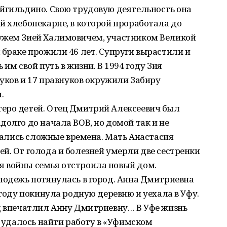
айгильдино. Свою трудовую деятельность она
й хлебопекарне, в которой проработала до
ужем Зией Халимовичем, участником Великой
 браке прожили 46 лет. Супруги вырастили и
им свой путь в жизни. В 1994 году Зия
нуков и 17 правнуков окружили Забиру
.
еро детей. Отец Дмитрий Алексеевич был
долго до начала ВОВ, но домой так и не
ачались сложные времена. Мать Анастасия
й. От голода и болезней умерли две сестренки
 войны семья отстроила новый дом.
лодежь потянулась в город. Анна Дмитриевна
 году покинула родную деревню и уехала в Уфу.
од впечатлил Анну Дмитриевну… В Уфе жизнь
й удалось найти работу в «Уфимском