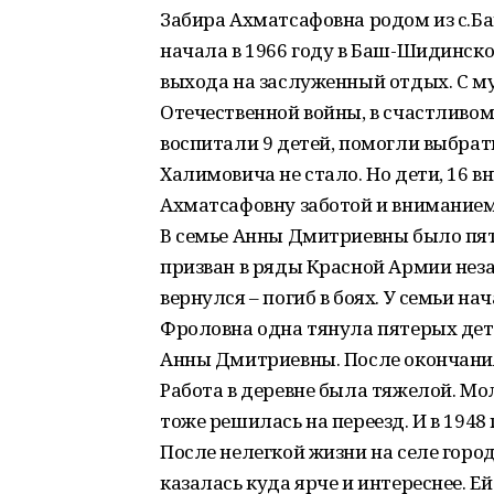
Забира Ахматсафовна родом из с.Б
начала в 1966 году в Баш-Шидинско
выхода на заслуженный отдых. С м
Отечественной войны, в счастливом
воспитали 9 детей, помогли выбрать 
Халимовича не стало. Но дети, 16 в
Ахматсафовну заботой и вниманием
В семье Анны Дмитриевны было пят
призван в ряды Красной Армии неза
вернулся – погиб в боях. У семьи н
Фроловна одна тянула пятерых дете
Анны Дмитриевны. После окончания
Работа в деревне была тяжелой. Мо
тоже решилась на переезд. И в 1948
После нелегкой жизни на селе гор
казалась куда ярче и интереснее. Е