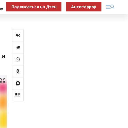
Подписаться на Дзен
Антитеррор
но
 и