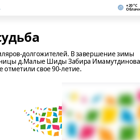
+20 °С
Облач
судьба
иляров-долгожителей. В завершение зимы
ьницы д.Малые Шиды Забира Имамутдинова
е отметили свое 90-летие.