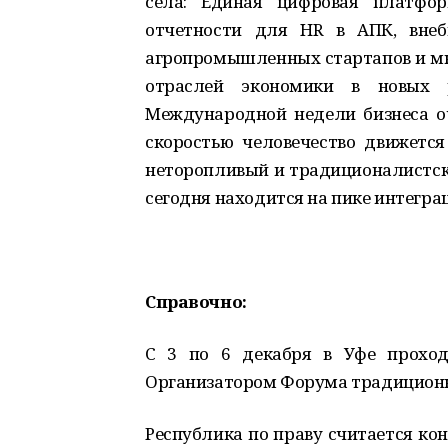
села: Единая цифровая платфор
отчетности для HR в АПК, внеб
агропромышленных стартапов и мно
отраслей экономики в новых р
Международной недели бизнеса оч
скоростью человечество движетс
неторопливый и традиционалистски
сегодня находится на пике интегр
Справочно:
С 3 по 6 декабря в Уфе проход
Организатором Форума традиционн
Республика по праву считается к