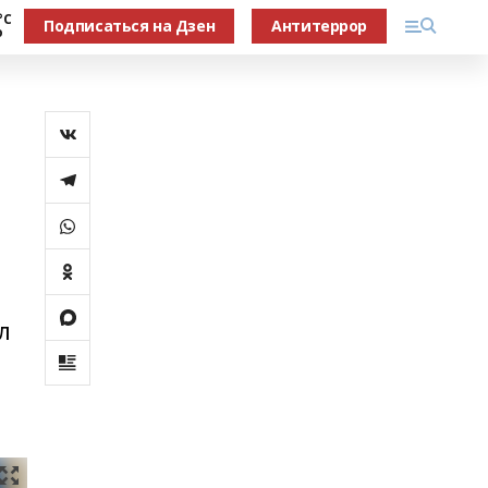
°С
Подписаться на Дзен
Антитеррор
о
л