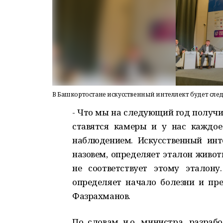
В Башкортостане искусственный интеллект будет сле
- Что мы на следующий год получи
ставятся камеры и у нас каждо
наблюдением. Искусственный инт
назовем, определяет эталон живот
не соответствует этому эталон
определяет начало болезни и пре
Фазрахманов.
По словам и.о. министра, разра