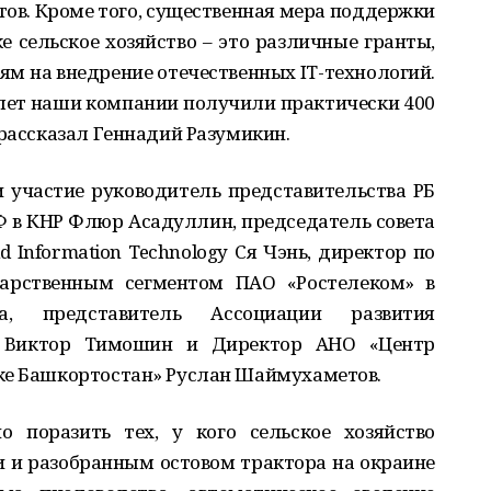
ов. Кроме того, существенная мера поддержки
ке сельское хозяйство – это различные гранты,
м на внедрение отечественных IT-технологий.
5 лет наши компании получили практически 400
 рассказал Геннадий Разумикин.
 участие руководитель представительства РБ
Ф в КНР Флюр Асадуллин, председатель совета
 Information Technology Ся Чэнь, директор по
дарственным сегментом ПАО «Ростелеком» в
а, представитель Ассоциации развития
 Виктор Тимошин и Директор АНО «Центр
ке Башкортостан» Руслан Шаймухаметов.
о поразить тех, у кого сельское хозяйство
и и разобранным остовом трактора на окраине