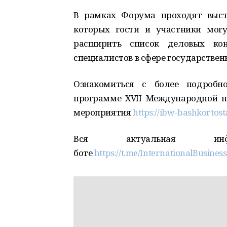
В рамках Форума проходят выста
которых гости и участники мог
расширить список деловых кон
специалистов в сфере государственн
Ознакомиться с более подробн
программе XVII Международной н
мероприятия
https://ibw-bashkortos
Вся актуальная и
боте
https://t.me/InternationalBusine