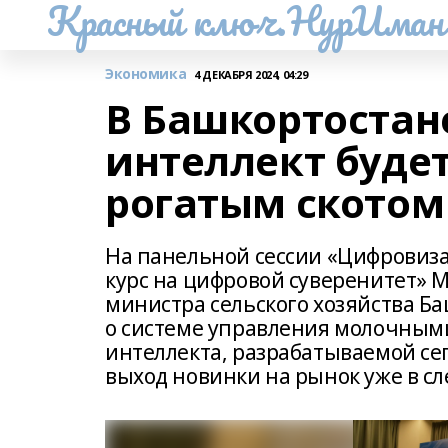
Красный ключ.НурИман
Экономика
4 ДЕКАБРЯ 2024, 04:29
В Башкортостан
интеллект буде
рогатым скотом
На панельной сессии «Цифровиза
курс на цифровой суверенитет» М
министра сельского хозяйства Б
о системе управления молочными
интеллекта, разрабатываемой се
выход новинки на рынок уже в с