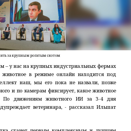
дить за крупным рогатым скотом
м – у нас на крупных индустриальных фермах
е животное в режиме онлайн находится под
еллект наш, мы его пока не назвали, позже
ного и по камерам фиксирует, какое животное
у. По движениям животного ИИ за 3-4 дня
дупреждает ветеринара, - рассказал Ильшат
ботка станет первым комплексным и лучшим