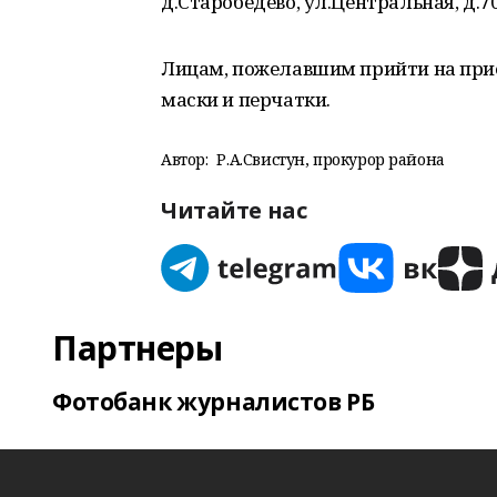
д.Старобедево, ул.Центральная, д.70
Лицам, пожелавшим прийти на прие
маски и перчатки.
Автор:
Р.А.Свистун, прокурор района
Читайте нас
Партнеры
Фотобанк журналистов РБ