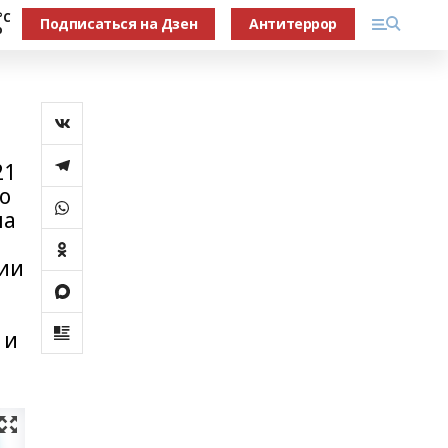
°С
Подписаться на Дзен
Антитеррор
о
21
го
на
ции
 и