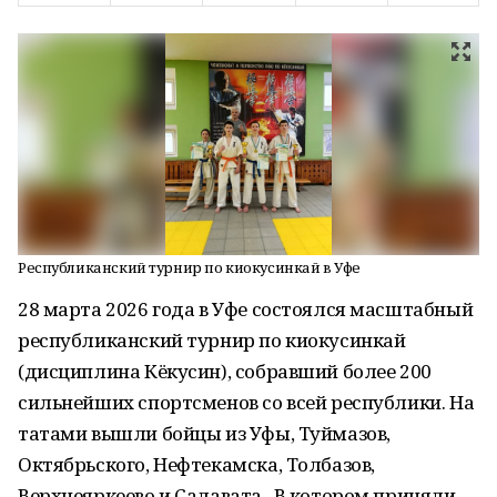
Республиканский турнир по киокусинкай в Уфе
28 марта 2026 года в Уфе состоялся масштабный
республиканский турнир по киокусинкай
(дисциплина Кёкусин), собравший более 200
сильнейших спортсменов со всей республики. На
татами вышли бойцы из Уфы, Туймазов,
Октябрьского, Нефтекамска, Толбазов,
Верхнеяркеево и Салавата . В котором приняли