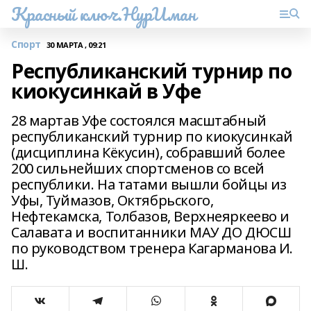
Красный ключ.НурИман
Спорт
30 МАРТА , 09:21
Республиканский турнир по
киокусинкай в Уфе
28 мартав Уфе состоялся масштабный
республиканский турнир по киокусинкай
(дисциплина Кёкусин), собравший более
200 сильнейших спортсменов со всей
республики. На татами вышли бойцы из
Уфы, Туймазов, Октябрьского,
Нефтекамска, Толбазов, Верхнеяркеево и
Салавата и воспитанники МАУ ДО ДЮСШ
по руководством тренера Кагарманова И.
Ш.