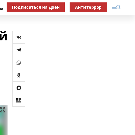
Подписаться на Дзен
Антитеррор
но
ей