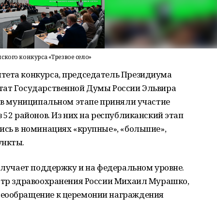
ского конкурса «Трезвое село»
тета конкурса, председатель Президиума
тат Государственной Думы России Эльвира
з в муниципальном этапе приняли участие
 52 районов. Из них на республиканский этап
ись в номинациях «крупные», «большие»,
ункты.
получает поддержку и на федеральном уровне.
истр здравоохранения России Михаил Мурашко,
деообращение к церемонии награждения