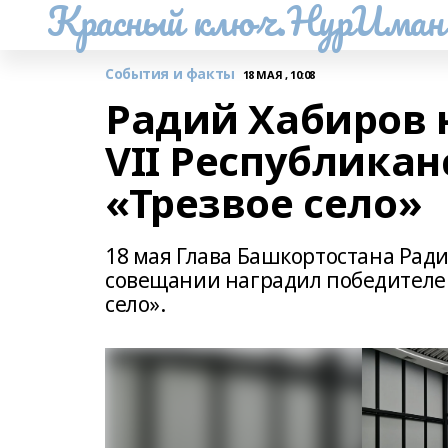
Красный ключ.НурИман
События и факты
18 МАЯ , 10:08
Радий Хабиров 
VII Республикан
«Трезвое село»
18 мая Глава Башкортостана Рад
совещании наградил победителей 
село».