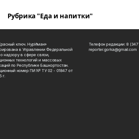
Рубрика "Еда и напитки"
Красный ключ. НурИман»
Телефон редакции: 8 (3477
рирована в Управлении Федеральной
reporter.gorka@gmail.com
о надзору в сфере связи,
ионных технологий и массовых
аций по Республике Башкортостан.
ционный номер ПИ № ТУ 02 - 01847 от
 г.