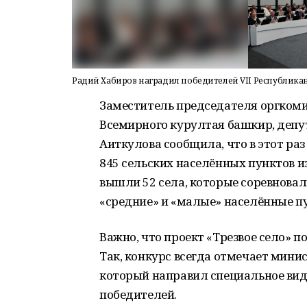
Радий Хабиров наградил победителей VII Республикан
Заместитель председателя оргкоми
Всемирного курултая башкир, депу
Аиткулова сообщила, что в этот ра
845 сельских населённых пунктов из
вышли 52 села, которые соревновал
«средние» и «малые» населённые п
Важно, что проект «Трезвое село» 
Так, конкурс всегда отмечает мин
который направил специальное ви
победителей.