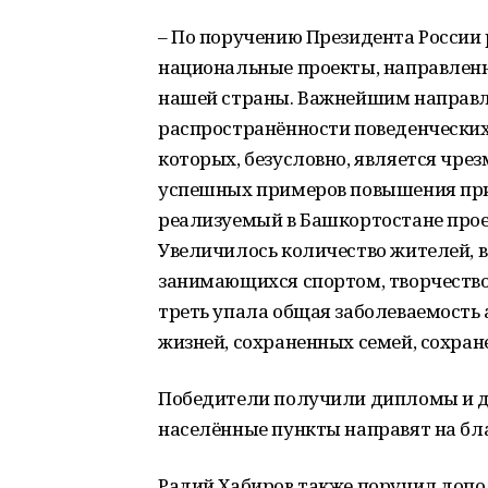
– По поручению Президента Росси
национальные проекты, направленн
нашей страны. Важнейшим направл
распространённости поведенческих
которых, безусловно, является чре
успешных примеров повышения при
реализуемый в Башкортостане проект
Увеличилось количество жителей, в
занимающихся спортом, творчеством
треть упала общая заболеваемость
жизней, сохраненных семей, сохран
Победители получили дипломы и д
населённые пункты направят на бла
Радий Хабиров также поручил доп