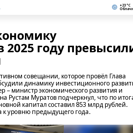
+23 °С
Облач
кономику
в 2025 году превысил
й
тивном совещании, которое провёл Глава
обсудили динамику инвестиционного развит
р – министр экономического развития и
а Рустам Муратов подчеркнул, что по итог
новной капитал составил 853 млрд рублей.
а к уровню предыдущего года.