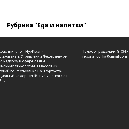
Рубрика "Еда и напитки"
Красный ключ. НурИман»
Телефон редакции: 8 (3477
рирована в Управлении Федеральной
reporter.gorka@gmail.com
о надзору в сфере связи,
ионных технологий и массовых
аций по Республике Башкортостан.
ционный номер ПИ № ТУ 02 - 01847 от
 г.