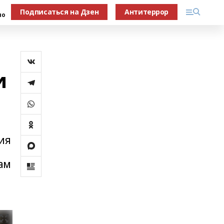
Подписаться на Дзен
Антитеррор
но
и
ия
ам