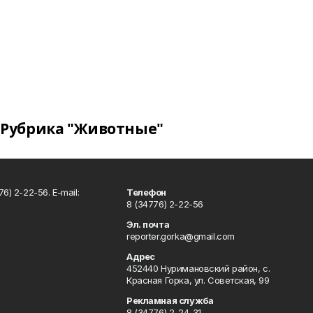
Рубрика "Животные"
6) 2-22-56. E-mail:
Телефон
8 (34776) 2-22-56
Эл. почта
reporter.gorka@gmail.com
Адрес
452440 Нуримановский район, с.
Красная Горка, ул. Советская, 99
Рекламная служба
8 (34776) 2-24-31