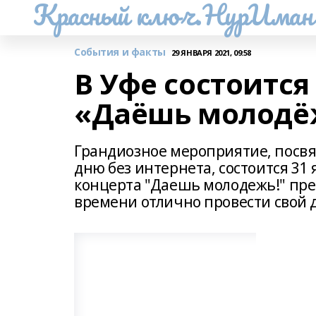
Красный ключ.НурИман
События и факты
29 ЯНВАРЯ 2021, 09:58
В Уфе состоитс
«Даёшь молодё
Грандиозное мероприятие, посв
дню без интернета, состоится 31
концерта "Даешь молодежь!" пр
времени отлично провести свой д