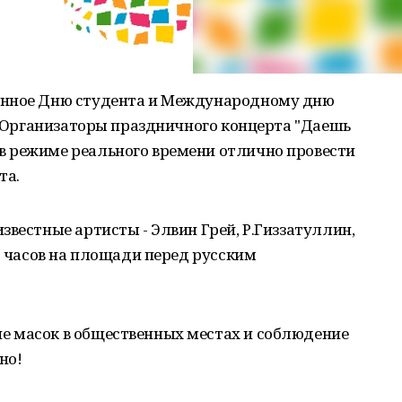
енное Дню студента и Международному дню
я. Организаторы праздничного концерта "Даешь
 режиме реального времени отлично провести
та.
звестные артисты - Элвин Грей, Р.Гиззатуллин,
12 часов на площади перед русским
е масок в общественных местах и соблюдение
но!