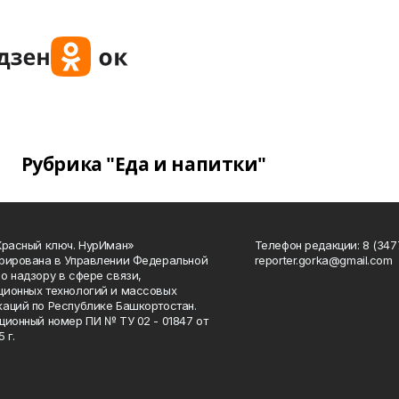
Рубрика "Еда и напитки"
Красный ключ. НурИман»
Телефон редакции: 8 (3477
рирована в Управлении Федеральной
reporter.gorka@gmail.com
о надзору в сфере связи,
ионных технологий и массовых
аций по Республике Башкортостан.
ционный номер ПИ № ТУ 02 - 01847 от
 г.