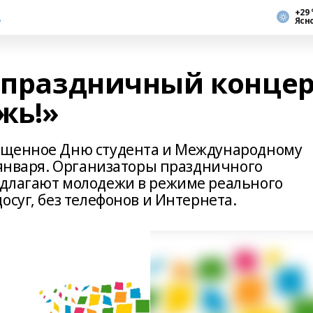
+29 
Ясн
я праздничный конце
жь!»
ященное Дню студента и Международному
 января. Организаторы праздничного
едлагают молодежи в режиме реального
осуг, без телефонов и Интернета.