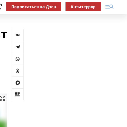
°С
Подписаться на Дзен
Антитеррор
о
рт