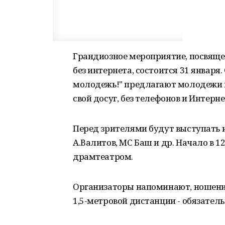
Грандиозное мероприятие, посвящ
без интернета, состоится 31 январ
молодежь!" предлагают молодежи в
свой досуг, без телефонов и Интерне
Перед зрителями будут выступать и
А.Валитов, МС Баш и др. Начало в 
драмтеатром.
Организаторы напоминают, ношени
1,5-метровой дистанции - обязатель