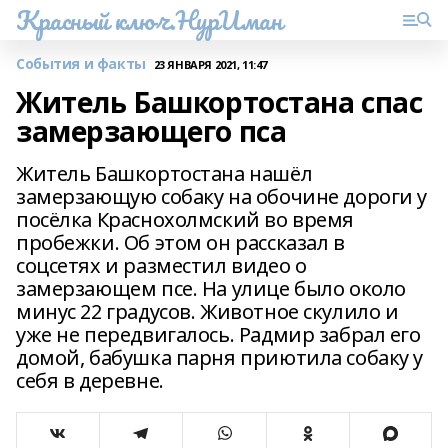
Красный ключ.НурИман
События и факты
23 ЯНВАРЯ 2021, 11:47
Житель Башкортостана спас
замерзающего пса
Житель Башкортостана нашёл
замерзающую собаку на обочине дороги у
посёлка Краснохолмский во время
пробежки. Об этом он рассказал в
соцсетях и разместил видео о
замерзающем псе. На улице было около
минус 22 градусов. Животное скулило и
уже не передвигалось. Радмир забрал его
домой, бабушка парня приютила собаку у
себя в деревне.