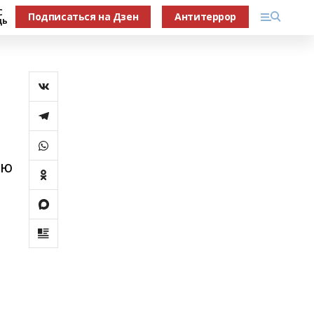
С
Подписаться на Дзен
Антитеррор
дь
ую