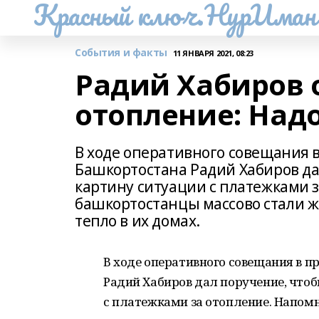
Красный ключ.НурИман
События и факты
11 ЯНВАРЯ 2021, 08:23
Радий Хабиров 
отопление: Над
В ходе оперативного совещания в
Башкортостана Радий Хабиров да
картину ситуации с платежками 
башкортостанцы массово стали ж
тепло в их домах.
В ходе оперативного совещания в п
Радий Хабиров дал поручение, что
с платежками за отопление. Напом