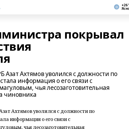
+26 
Ясн
мминистра покрывал
ствия
ля
Б Азат Ахтямов уволился с должности по
тала информация о его связи с
агуловым, чья лесозаготовительная
а чиновника
Азат Ахтямов уволился с должности по
ла информация о его связи с
уловым, чья лесозаготовительная