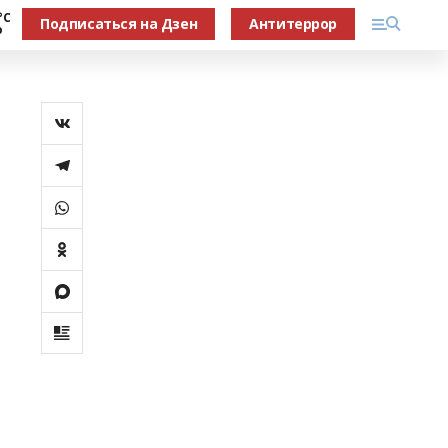
°С
Подписаться на Дзен
Антитеррор
о