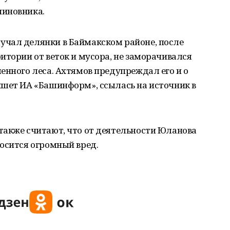
чиновника.
чал делянки в Баймакском районе, после
итории от веток и мусора, не заморачивался
енного леса. Ахтямов предупреждал его и о
ишет ИА «Башинформ», ссылась на источник в
также считают, что от деятельности Юланова
осится огромный вред.