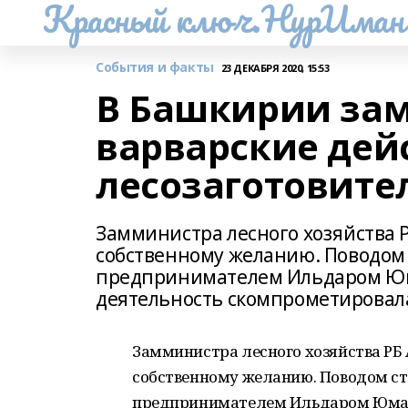
Красный ключ.НурИман
События и факты
23 ДЕКАБРЯ 2020, 15:53
В Башкирии за
варварские дей
лесозаготовите
Замминистра лесного хозяйства Р
собственному желанию. Поводом с
предпринимателем Ильдаром Юм
деятельность скомпрометировал
Замминистра лесного хозяйства РБ 
собственному желанию. Поводом ста
предпринимателем Ильдаром Юмаг