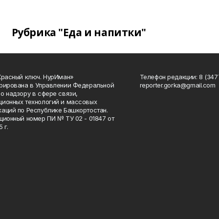
Рубрика "Еда и напитки"
Красный ключ. НурИман»
Телефон редакции: 8 (3477
рирована в Управлении Федеральной
reporter.gorka@gmail.com
о надзору в сфере связи,
ионных технологий и массовых
аций по Республике Башкортостан.
ционный номер ПИ № ТУ 02 - 01847 от
 г.