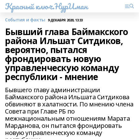
Красный ключ.НурИман
События и факты
9 ДЕКАБРЯ 2020, 13:33
Бывший глава Баймакского
района Ильшат Ситдиков,
вероятно, пытался
фрондировать новую
управленческую команду
республики - мнение
Бывшего главу администрации
Баймакского района Ильшата Ситдикова
обвиняют в халатности. По мнению члена
Совета при Главе РБ по
межнациональным отношениям Марата
Марданова, он пытался фрондировать
новую управленческую команду