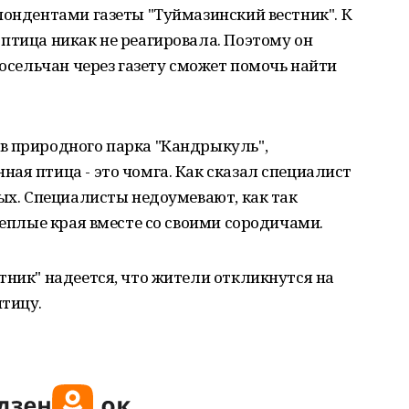
пондентами газеты "Туймазинский вестник". К
птица никак не реагировала. Поэтому он
носельчан через газету сможет помочь найти
в природного парка "Кандрыкуль",
ая птица - это чомга. Как сказал специалист
вых. Специалисты недоумевают, как так
теплые края вместе со своими сородичами.
тник" надеется, что жители откликнутся на
птицу.