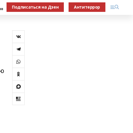
Подписаться на Дзен
Антитеррор
но
ою