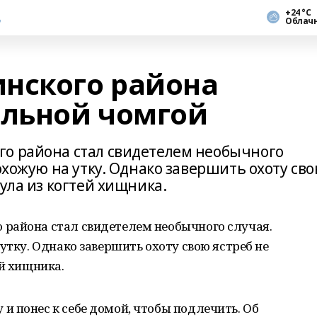
+24 °С
Облач
нского района
ольной чомгой
го района стал свидетелем необычного
похожую на утку. Однако завершить охоту св
ула из когтей хищника.
района стал свидетелем необычного случая.
утку. Однако завершить охоту свою ястреб не
ей хищника.
 понес к себе домой, чтобы подлечить. Об