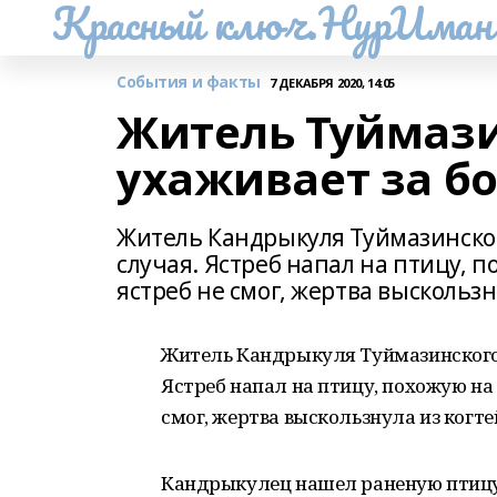
Красный ключ.НурИман
События и факты
7 ДЕКАБРЯ 2020, 14:05
Житель Туймази
ухаживает за б
Житель Кандрыкуля Туймазинско
случая. Ястреб напал на птицу, 
ястреб не смог, жертва выскользн
Житель Кандрыкуля Туймазинского 
Ястреб напал на птицу, похожую на 
смог, жертва выскользнула из когт
Кандрыкулец нашел раненую птицу и