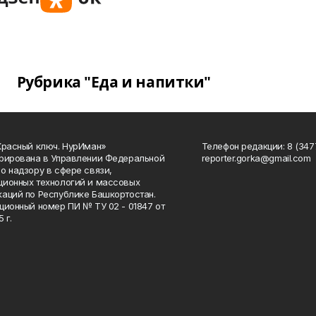
Рубрика "Еда и напитки"
Красный ключ. НурИман»
Телефон редакции: 8 (3477
рирована в Управлении Федеральной
reporter.gorka@gmail.com
о надзору в сфере связи,
ионных технологий и массовых
аций по Республике Башкортостан.
ционный номер ПИ № ТУ 02 - 01847 от
 г.