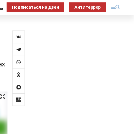
Подписаться на Дзен
Антитеррор
но
ах