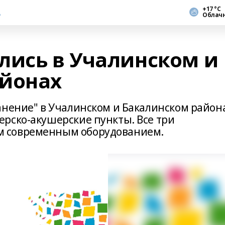
+17 °С
Облач
лись в Учалинском и
айонах
анение" в Учалинском и Бакалинском район
рско-акушерские пункты. Все три
 современным оборудованием.