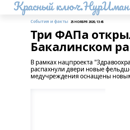
Красный ключ.НурИман
События и факты
25 НОЯБРЯ 2020, 13:45
Три ФАПа откры
Бакалинском р
В рамках нацпроекта "Здравоохр
распахнули двери новые фельдше
медучреждения оснащены новым