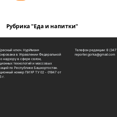
Рубрика "Еда и напитки"
Красный ключ. НурИман»
Телефон редакции: 8 (3477
рирована в Управлении Федеральной
reporter.gorka@gmail.com
о надзору в сфере связи,
ионных технологий и массовых
аций по Республике Башкортостан.
ционный номер ПИ № ТУ 02 - 01847 от
 г.