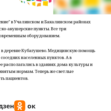
ение" в Учалинском и Бакалинском районах
ко-акушерские пункты. Все три
овременным оборудованием.
 в деревне Кубагушево. Медицинскую помощь
 соседних населенных пунктов. А в
е располагались в зданиях дома культуры и
ринятым нормам. Теперь же светлые
ть пациентов.