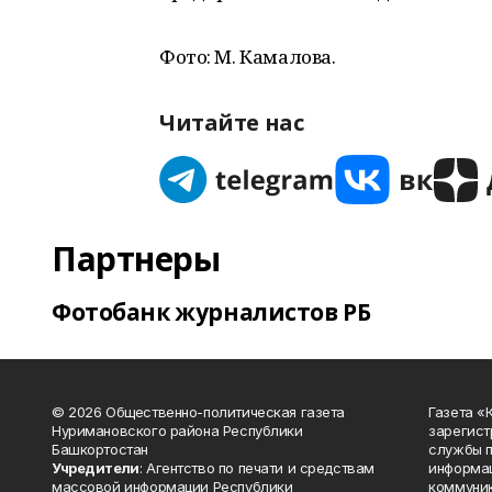
Фото: М. Камалова.
Читайте нас
Партнеры
Фотобанк журналистов РБ
© 2026 Общественно-политическая газета
Газета «
Нуримановского района Республики
зарегист
Башкортостан
службы п
Учредители
: Агентство по печати и средствам
информац
массовой информации Республики
коммуник