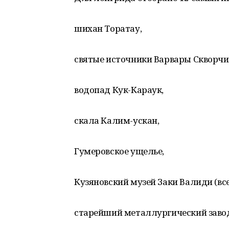
шихан Торатау,
святые источники Варвары Скворчи
водопад Кук-Караук,
скала Калим-ускан,
Гумеровское ущелье,
Кузяновский музей Заки Валиди (вс
старейший металлургический завод 