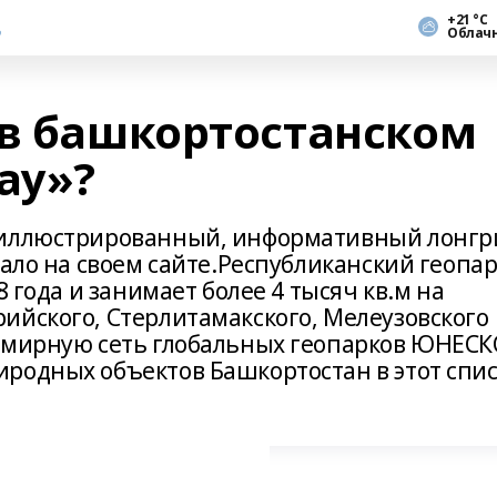
+21 °С
Облач
 в башкортостанском
ау»?
 иллюстрированный, информативный лонгр
вало на своем сайте.Республиканский геопа
8 года и занимает более 4 тысяч кв.м на
ийского, Стерлитамакского, Мелеузовского
емирную сеть глобальных геопарков ЮНЕСК
родных объектов Башкортостан в этот спи