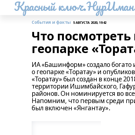
Красный ключ.НурИман
События и факты
5 АВГУСТА 2020, 19:42
Что посмотреть
геопарке «Торат
ИА «Башинформ» создало богато
о геопарке «Торатау» и опублико
«Торатау» был создан в конце 201
территории Ишимбайского, Гафур
районов. Он номинируется во вс
Напомним, что первым среди при
был включен «Янгантау».