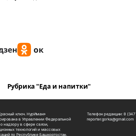
Рубрика "Еда и напитки"
Красный ключ. НурИман»
Телефон редакции: 8 (3477
рирована в Управлении Федеральной
reporter.gorka@gmail.com
о надзору в сфере связи,
ионных технологий и массовых
аций по Республике Башкортостан.