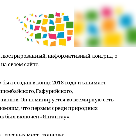
ллюстрированный, информативный лонгрид о
на своем сайте.
 был создан в конце 2018 года и занимает
Ишимбайского, Гафурийского,
айонов. Он номинируется во всемирную сеть
помним, что первым среди природных
ок был включен «Янгантау».
нтересных мест геопарка: