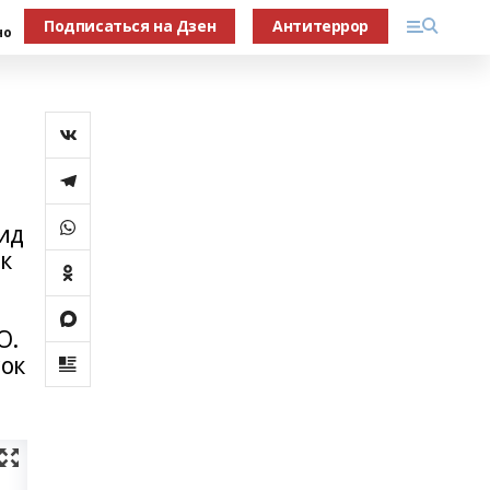
Подписаться на Дзен
Антитеррор
но
ид
рк
О.
сок