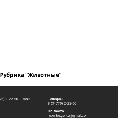
Рубрика "Животные"
6) 2-22-56. E-mail:
Телефон
8 (34776) 2-22-56
Эл. почта
reporter.gorka@gmail.com