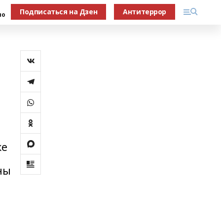
Подписаться на Дзен
Антитеррор
но
ке
ны