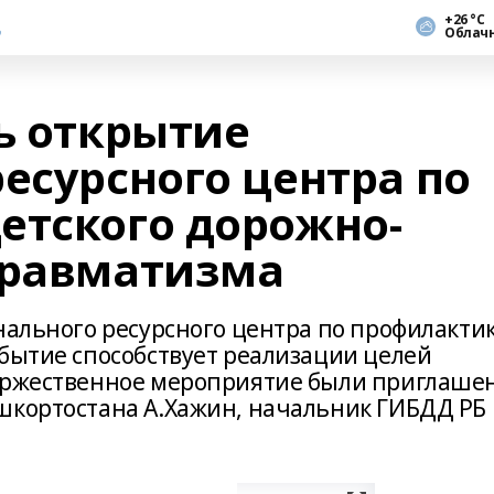
+26 °С
Облач
ь открытие
есурсного центра по
етского дорожно-
травматизма
нального ресурсного центра по профилакти
обытие способствует реализации целей
торжественное мероприятие были приглаше
шкортостана А.Хажин, начальник ГИБДД РБ