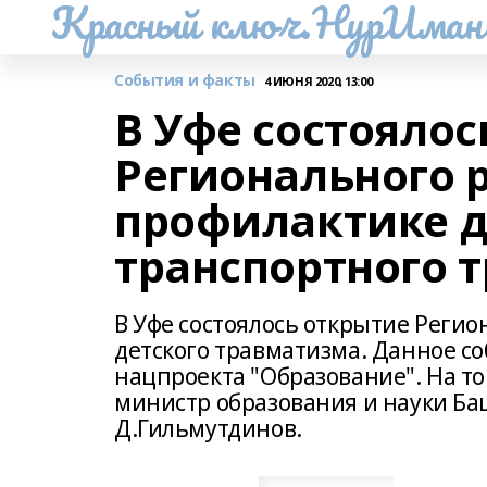
Красный ключ.НурИман
События и факты
4 ИЮНЯ 2020, 13:00
В Уфе состоялос
Регионального р
профилактике д
транспортного 
В Уфе состоялось открытие Регио
детского травматизма. Данное с
нацпроекта "Образование". На 
министр образования и науки Ба
Д.Гильмутдинов.