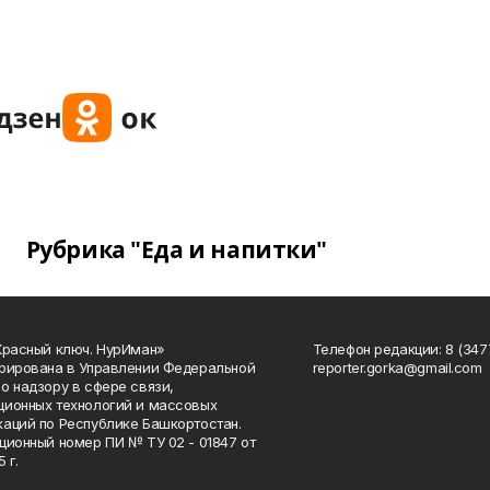
Рубрика "Еда и напитки"
Красный ключ. НурИман»
Телефон редакции: 8 (3477
рирована в Управлении Федеральной
reporter.gorka@gmail.com
о надзору в сфере связи,
ионных технологий и массовых
аций по Республике Башкортостан.
ционный номер ПИ № ТУ 02 - 01847 от
 г.