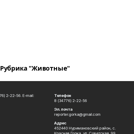
Рубрика "Животные"
6) 2-22-56. E-mail:
Телефон
8 (34776) 2-22-56
Эл. почта
reporter.gorka@gmail.com
Адрес
452440 Нуримановский район, с.
Красная Горка, ул. Советская, 99