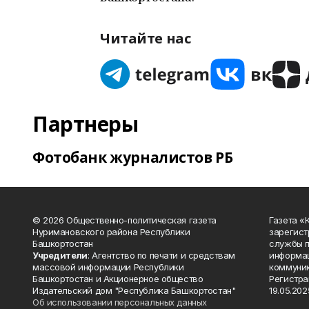
Читайте нас
Партнеры
Фотобанк журналистов РБ
© 2026 Общественно-политическая газета
Газета «
Нуримановского района Республики
зарегист
Башкортостан
службы п
Учредители
: Агентство по печати и средствам
информац
массовой информации Республики
коммуник
Башкортостан и Акционерное общество
Регистра
Издательский дом "Республика Башкортостан"
19.05.2025
Об использовании персональных данных