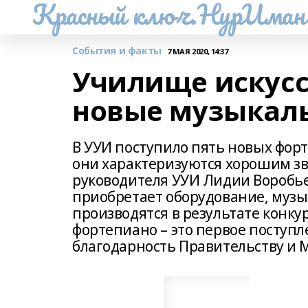
Красный ключ.НурИман
События и факты
7 МАЯ 2020, 14:37
Училище искусс
новые музыкал
В УУИ поступило пять новых фор
они характеризуются хорошим зв
руководителя УУИ Лидии Воробье
приобретает оборудование, муз
производятся в результате конк
фортепиано – это первое поступ
благодарность Правительству и 