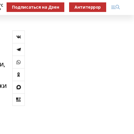
°С
Подписаться на Дзен
Антитеррор
о
и,
ки