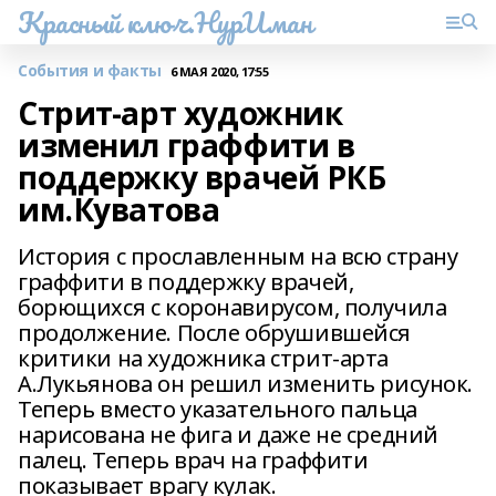
Красный ключ.НурИман
События и факты
6 МАЯ 2020, 17:55
Стрит-арт художник
изменил граффити в
поддержку врачей РКБ
им.Куватова
История с прославленным на всю страну
граффити в поддержку врачей,
борющихся с коронавирусом, получила
продолжение. После обрушившейся
критики на художника стрит-арта
А.Лукьянова он решил изменить рисунок.
Теперь вместо указательного пальца
нарисована не фига и даже не средний
палец. Теперь врач на граффити
показывает врагу кулак.