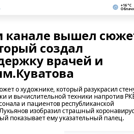
+16 °С
Облач
м канале вышел сюже
оторый создал
держку врачей и
им.Куватова
жет о художнике, который разукрасил стен
ки и вычислительной техники напротив РК
сонала и пациентов республиканской
Лукьянов изобразил страшный коронавирус
рый показывает ему указательный палец.