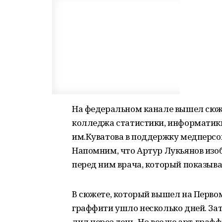
На федеральном канале вышел сюже
колледжа статистики, информатики
им.Куватова в поддержку медперсо
Напомним, что Артур Лукьянов изо
перед ним врача, который показыва
В сюжете, который вышел на Первом
граффити ушло несколько дней. За
лил через день. Но все же арт-графф