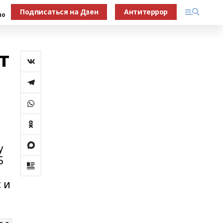
Подписаться на Дзен
Антитеррор
но
т
у
Б
 и