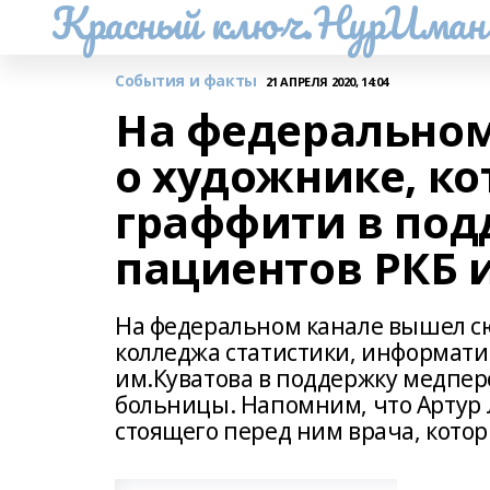
Красный ключ.НурИман
События и факты
21 АПРЕЛЯ 2020, 14:04
На федерально
о художнике, к
граффити в под
пациентов РКБ 
На федеральном канале вышел сю
колледжа статистики, информати
им.Куватова в поддержку медпер
больницы. Напомним, что Артур 
стоящего перед ним врача, кото