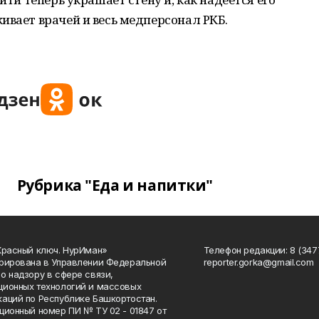
ивает врачей и весь медперсонал РКБ.
Рубрика "Еда и напитки"
Красный ключ. НурИман»
Телефон редакции: 8 (3477
рирована в Управлении Федеральной
reporter.gorka@gmail.com
о надзору в сфере связи,
ионных технологий и массовых
аций по Республике Башкортостан.
ционный номер ПИ № ТУ 02 - 01847 от