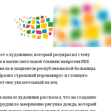
т о художнике, который разукрасил стену
 и вычислительной техники напротив РКБ
нала и пациентов республиканской больницы.
бразил страшный коронавирус и стоящего
ет ему указательный палец.
 канале художник рассказал, что на создание
труднило завершение рисунка дождь, который
ити теперь украшает стену и, как надеется его