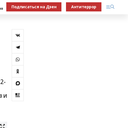
Подписаться на Дзен
Антитеррор
но
2-
в и