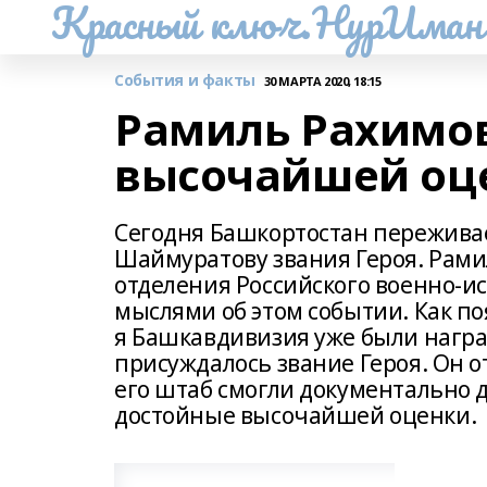
Красный ключ.НурИман
События и факты
30 МАРТА 2020, 18:15
Рамиль Рахимов
высочайшей оц
Сегодня Башкортостан переживае
Шаймуратову звания Героя. Рами
отделения Российского военно-и
мыслями об этом событии. Как п
я Башкавдивизия уже были награ
присуждалось звание Героя. Он о
его штаб смогли документально 
достойные высочайшей оценки.