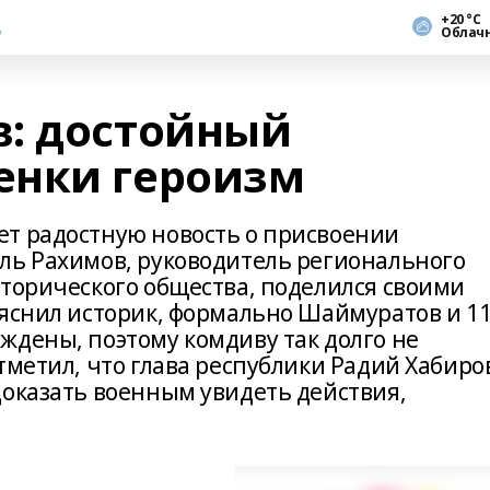
+20 °С
Облач
: достойный
енки героизм
т радостную новость о присвоении
ль Рахимов, руководитель регионального
сторического общества, поделился своими
ояснил историк, формально Шаймуратов и 11
ждены, поэтому комдиву так долго не
тметил, что глава республики Радий Хабиро
доказать военным увидеть действия,