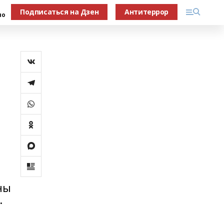
Подписаться на Дзен
Антитеррор
но
ны
.