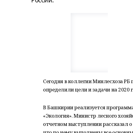
России.
Сегодня в коллегии Минлесхоза РБ п
определили цели и задачи на 2020 г
В Башкирии реализуется программа
«Экология». Министр лесного хозя
отчетном выступлении рассказал о 
что по нему выполнены все основны