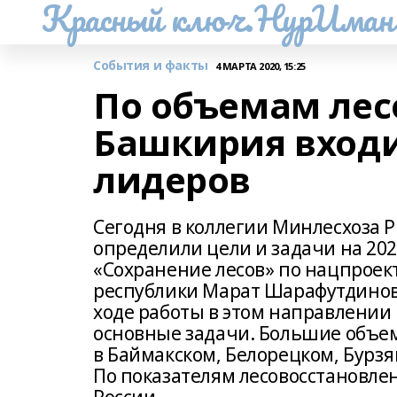
Красный ключ.НурИман
События и факты
4 МАРТА 2020, 15:25
По объемам лес
Башкирия входи
лидеров
Сегодня в коллегии Минлесхоза Р
определили цели и задачи на 20
«Сохранение лесов» по нацпроект
республики Марат Шарафутдинов 
ходе работы в этом направлении 
основные задачи. Большие объе
в Баймакском, Белорецком, Бурзя
По показателям лесовосстановлен