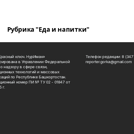
Рубрика "Еда и напитки"
Красный ключ. НурИман»
Телефон редакции: 8 (3477
рирована в Управлении Федеральной
reporter.gorka@gmail.com
о надзору в сфере связи,
ионных технологий и массовых
аций по Республике Башкортостан.
ционный номер ПИ № ТУ 02 - 01847 от
 г.