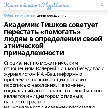
Красный ключ.НурИман
События и факты
26 ФЕВРАЛЯ 2020, 11:10
Академик Тишков советует
перестать «помогать»
людям в определении своей
этнической
принадлежности
Специалист по межэтническим
отношениям Валерий Тишков беседовал с
журналистом ИА «Башинформ» о
проблемах, возникающих в связи с
переписью населения. Напомним,
социальный антрополог, этнолог Тишков
является инициатором отмены в
паспорте графы о
национальности.Академик рассказал о