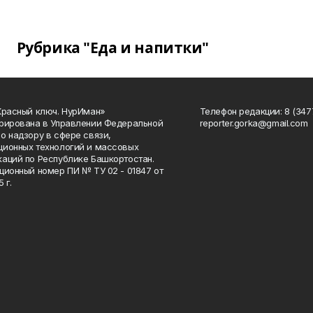
Рубрика "Еда и напитки"
Красный ключ. НурИман»
Телефон редакции: 8 (3477
рирована в Управлении Федеральной
reporter.gorka@gmail.com
о надзору в сфере связи,
ионных технологий и массовых
аций по Республике Башкортостан.
ционный номер ПИ № ТУ 02 - 01847 от
 г.