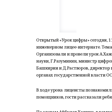
Открытый «Урок цифры» сегодня, 1
инженерном лицее-интернате. Тема
Организовали и провели урок А.Хаж
науки, Г.Разумикин, министр цифро
Башкирии и Д.Растворов, директор
органах государственной власти ОО
В ходе урока лицеисты познакомил
помощников, гости рассказали ребя
По словам Айбулат Хажина, в рамка