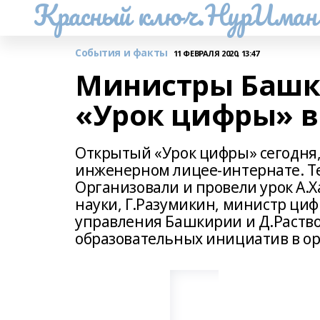
Красный ключ.НурИман
События и факты
11 ФЕВРАЛЯ 2020, 13:47
Министры Башк
«Урок цифры» в
Открытый «Урок цифры» сегодня,
инженерном лицее-интернате. Т
Организовали и провели урок А.
науки, Г.Разумикин, министр циф
управления Башкирии и Д.Раств
образовательных инициатив в ор