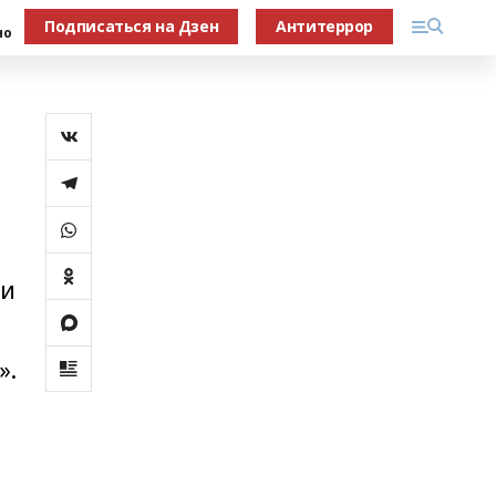
Подписаться на Дзен
Антитеррор
но
 и
».