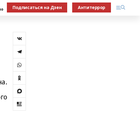
Подписаться на Дзен
Антитеррор
но
на.
ого