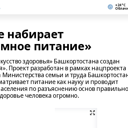
+24 °С
Облач
е набирает
умное питание»
усство здоровья» Башкортостана создан
». Проект разработан в рамках нацпроекта
а Министерства семьи и труда Башкортоста
матривает питание как науку и проводит
населения по разъяснению основ правильн
здоровье человека огромно.