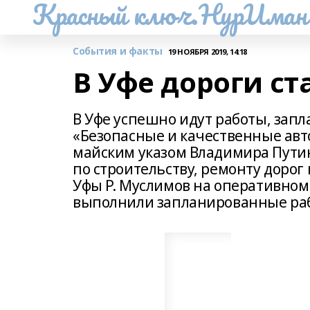
Красный ключ.НурИман
События и факты
19 НОЯБРЯ 2019, 14:18
В Уфе дороги ст
В Уфе успешно идут работы, зап
«Безопасные и качественные ав
майским указом Владимира Пути
по строительству, ремонту доро
Уфы Р. Муслимов на оперативно
выполнили запланированные раб