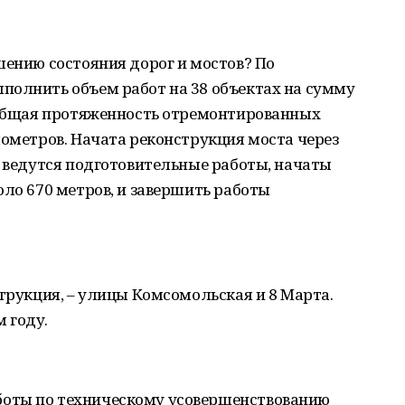
шению состояния дорог и мостов? По
полнить объем работ на 38 объектах на сумму
я общая протяженность отремонтированных
лометров. Начата реконструкция моста через
, ведутся подготовительные работы, начаты
оло 670 метров, и завершить работы
струкция, – улицы Комсомольская и 8 Марта.
 году.
оты по техническому усовершенствованию