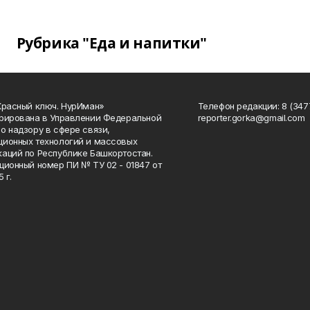
Рубрика "Еда и напитки"
Красный ключ. НурИман»
Телефон редакции: 8 (3477
рирована в Управлении Федеральной
reporter.gorka@gmail.com
о надзору в сфере связи,
ионных технологий и массовых
аций по Республике Башкортостан.
ционный номер ПИ № ТУ 02 - 01847 от
 г.