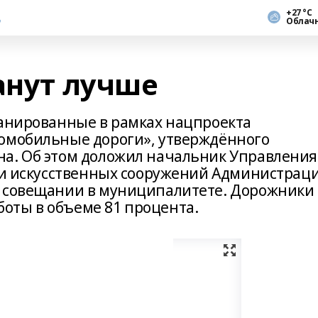
+27 °С
Облач
анут лучше
ланированные в рамках нацпроекта
томобильные дороги», утверждённого
на. Об этом доложил начальник Управления
г и искусственных сооружений Администрац
м совещании в муниципалитете. Дорожники
оты в объеме 81 процента.