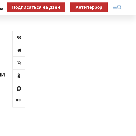
Подписаться на Дзен
Антитеррор
но
ии