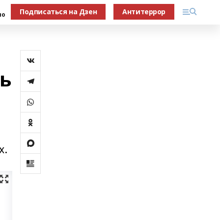
Подписаться на Дзен
Антитеррор
но
ь
х.