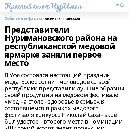
Красный ключ.НурИман
События и факты
20 СЕНТЯБРЯ 2019, 08:51
Представители
Нуримановского района на
республиканской медовой
ярмарке заняли первое
место
В Уфе состоялся настоящий праздник
мёда. Более сотни пчеловодов со всей
республики представили лучшие образцы
своей продукции на медовом фестивале
«Мёд на столе - здоровье в семье».В
состоявшемся в рамках медового
фестиваля конкурсе Николай Саханьков
был удостоен второго места в номинации
«Широкий ассортимент продукции