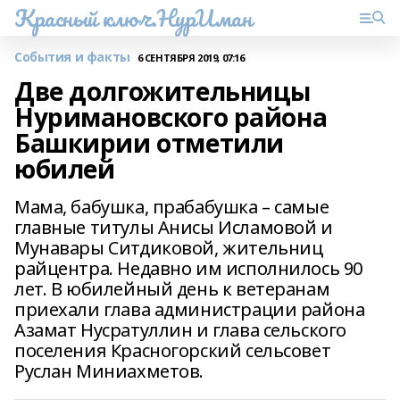
Красный ключ.НурИман
События и факты
6 СЕНТЯБРЯ 2019, 07:16
Две долгожительницы
Нуримановского района
Башкирии отметили
юбилей
Мама, бабушка, прабабушка – самые
главные титулы Анисы Исламовой и
Мунавары Ситдиковой, жительниц
райцентра. Недавно им исполнилось 90
лет. В юбилейный день к ветеранам
приехали глава администрации района
Азамат Нусратуллин и глава сельского
поселения Красногорский сельсовет
Руслан Миниахметов.