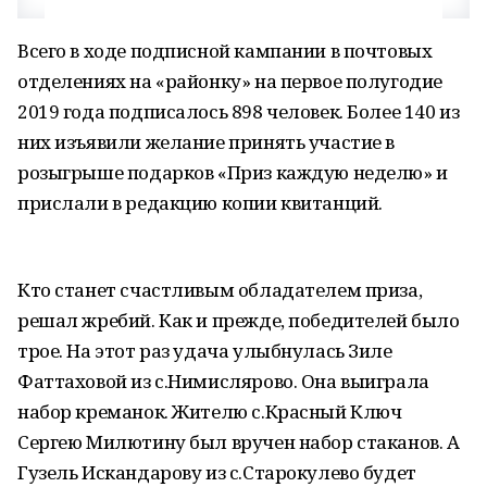
Всего в ходе подписной кампании в почтовых
отделениях на «районку» на первое полугодие
2019 года подписалось 898 человек. Более 140 из
них изъявили желание принять участие в
розыгрыше подарков «Приз каждую неделю» и
прислали в редакцию копии квитанций.
Кто станет счастливым обладателем приза,
решал жребий. Как и прежде, победителей было
трое. На этот раз удача улыбнулась Зиле
Фаттаховой из с.Нимислярово. Она выиграла
набор креманок. Жителю с.Красный Ключ
Сергею Милютину был вручен набор стаканов. А
Гузель Искандарову из с.Старокулево будет