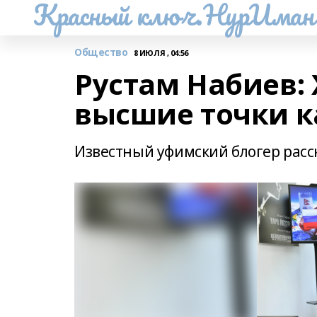
Красный ключ.НурИман
Общество
8 ИЮЛЯ , 04:56
Рустам Набиев: 
высшие точки к
Известный уфимский блогер расс