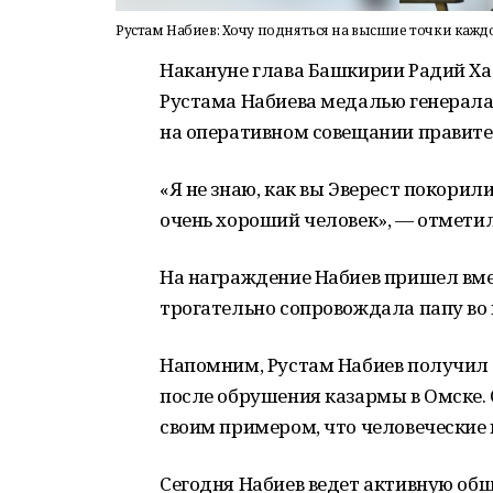
Рустам Набиев: Хочу подняться на высшие точки кажд
Накануне глава Башкирии Радий Х
Рустама Набиева медалью генерала
на оперативном совещании правите
«Я не знаю, как вы Эверест покорил
очень хороший человек», — отметил
На награждение Набиев пришел вме
трогательно сопровождала папу во
Напомним, Рустам Набиев получил т
после обрушения казармы в Омске. 
своим примером, что человеческие
Сегодня Набиев ведет активную об