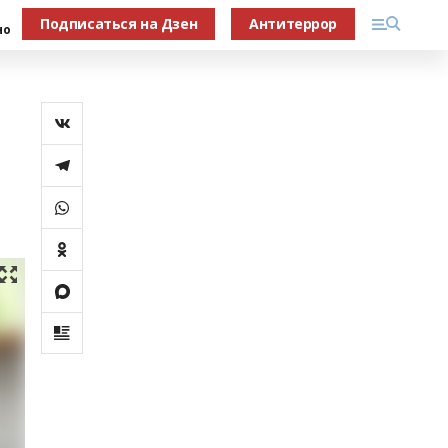
Подписаться на Дзен
Антитеррор
но