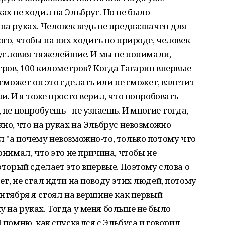
ах не ходил на Эльбрус. Но не было
на руках. Человек ведь не предназначен для
ого, чтобы на них ходить по природе, человек
е условия тяжелейшие. И мы не понимали,
етров, 100 километров? Когда Гагарин впервые
 сможет он это сделать или не сможет, взлетит
ли. И я тоже просто верил, что попробовать
 не попробуешь - не узнаешь. И многие тогда,
жно, что на руках на Эльбрус невозможно
л "а почему невозможно-то, только потому что
онимал, что это не причина, чтобы не
который сделает это впервые. Поэтому слова о
ет, не стал идти на поводу этих людей, потому
ентября я стоял на вершине как первый
у на руках. Тогда у меня больше не было
Я помню, как спускался с Эльбуса и говорил