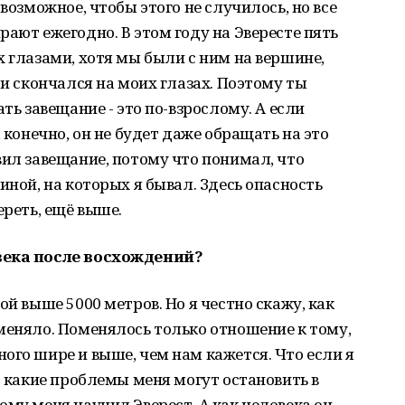
возможное, чтобы этого не случилось, но все
ают ежегодно. В этом году на Эвересте пять
х глазами, хотя мы были с ним на вершине,
 и скончался на моих глазах. Поэтому ты
ть завещание - это по-взрослому. А если
, конечно, он не будет даже обращать на это
вил завещание, потому что понимал, что
иной, на которых я бывал. Здесь опасность
ереть, ещё выше.
века после восхождений?
ой выше 5000 метров. Но я честно скажу, как
меняло. Поменялось только отношение к тому,
ого шире и выше, чем нам кажется. Что если я
о какие проблемы меня могут остановить в
ому меня научил Эверест. А как человека он