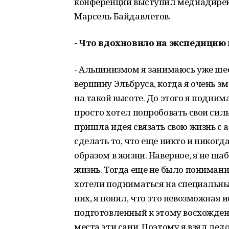
конференции выступил медиадирек
Марсель Байдавлетов.
- Что вдохновило на экспедицию
- Альпинизмом я занимаюсь уже шес
вершину Эльбруса, когда я очень э
на такой высоте. До этого я поднима
просто хотел попробовать свои силы
пришла идея связать свою жизнь с 
сделать то, что еще никто и никогд
образом в жизни. Наверное, я не ш
жизнь. Тогда еще не было понимани
хотели подниматься на специальных 
них, я понял, что это невозможная 
подготовленный к этому восхождени
места эти сани. Поэтому я взял лед