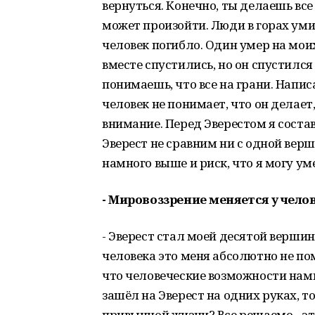
вернуться. Конечно, ты делаешь все 
может произойти. Люди в горах умир
человек погибло. Один умер на мои
вместе спустились, но он спустился
понимаешь, что все на грани. Написа
человек не понимает, что он делает
внимание. Перед Эверестом я соста
Эверест не сравним ни с одной верш
намного выше и риск, что я могу ум
- Мировоззрение меняется у чело
- Эверест стал моей десятой вершин
человека это меня абсолютно не по
что человеческие возможности намн
зашёл на Эверест на одних руках, т
привычной жизни? Все решаемо - эт