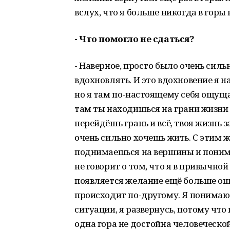
вслух, что я больше никогда в горы 
- Что помогло не сдаться?
- Наверное, просто было очень силь
вдохновлять. И это вдохновение я на
но я там по-настоящему себя ощущ
там ты находишься на грани жизни и
перейдёшь грань и всё, твоя жизнь 
очень сильно хочешь жить. С этим 
поднимаешься на вершины и понима
не говорит о том, что я в привычной
появляется желание ещё больше ощу
происходит по-другому. Я понимаю,
ситуации, я развернусь, потому что
одна гора не достойна человеческой