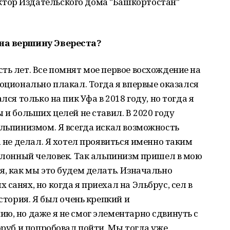
тор Издательского дома "Башкортостан"
 на вершину Эвереста?
ть лет. Все помнят мое первое восхождение на
моционально плакал. Тогда я впервые оказался
лся только на пик Уфа в 2018 году, но тогда я
 и больших целей не ставил. В 2020 году
альпинизмом. Я всегда искал возможность
а не делал. Я хотел проявиться именно таким
аблонный человек. Так альпинизм пришел в мою
я, как мы это будем делать. Изначально
санях, но когда я приехал на Эльбрус, сел в
история. Я был очень крепкий и
ю, но даже я не смог элементарно сдвинуть с
оруб и попробовал пойти. Мы тогда уже