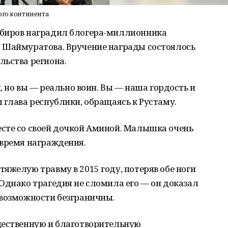
ого континента
абиров наградил блогера-миллионника
 Шаймуратова. Вручение награды состоялось
льства региона.
и, но вы — реально воин. Вы — наша гордость и
 глава республики, обращаясь к Рустаму.
сте со своей дочкой Аминой. Малышка очень
 время награждения.
яжелую травму в 2015 году, потеряв обе ноги
Однако трагедия не сломила его — он доказал
 возможности безграничны.
щественную и благотворительную