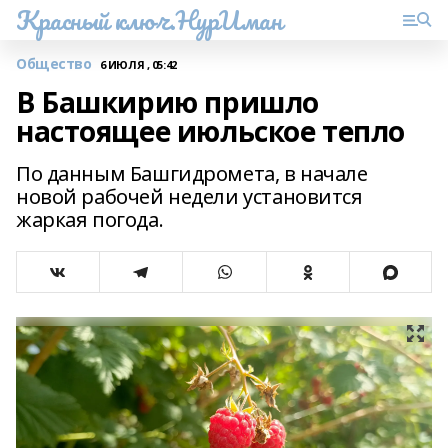
Красный ключ.НурИман
Общество
6 ИЮЛЯ , 05:42
В Башкирию пришло
настоящее июльское тепло
По данным Башгидромета, в начале
новой рабочей недели установится
жаркая погода.