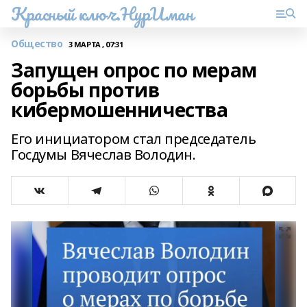
Красный ключ.НурИман
Общество
3 МАРТА , 07:31
Запущен опрос по мерам
борьбы против
кибермошенничества
Его инициатором стал председатель
Госдумы Вячеслав Володин.