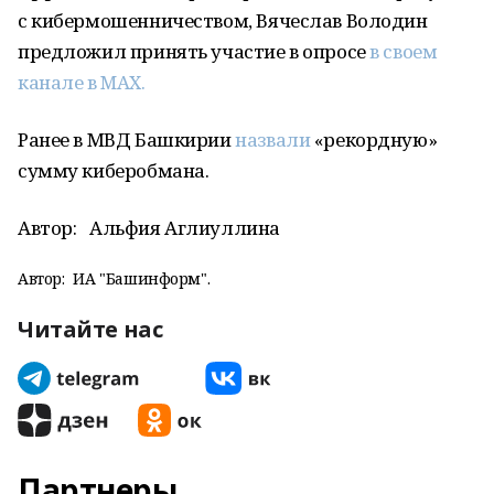
с кибермошенничеством, Вячеслав Володин
предложил принять участие в опросе
в своем
канале в MAX.
Ранее в МВД Башкирии
назвали
«рекордную»
сумму киберобмана.
Автор:
Альфия Аглиуллина
Автор:
ИА "Башинформ".
Читайте нас
Партнеры