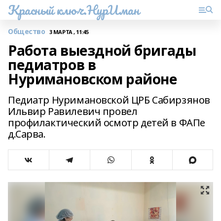
Красный ключ.НурИман
Общество
3 МАРТА , 11:45
Работа выездной бригады
педиатров в
Нуримановском районе
Педиатр Нуримановской ЦРБ Сабирзянов
Ильвир Равилевич провел
профилактический осмотр детей в ФАПе
д.Сарва.