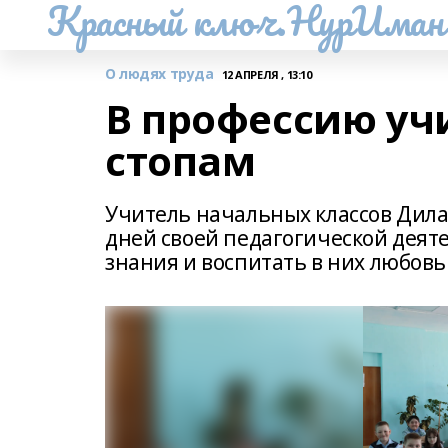
Красный ключ.НурИман
О людях труда
12 АПРЕЛЯ , 13:10
В профессию у
стопам
Учитель начальных классов Дила
дней своей педагогической деят
знания и воспитать в них любовь