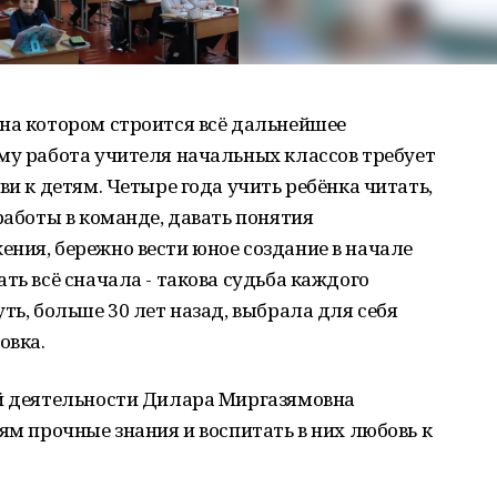
на котором строится всё дальнейшее
му работа учителя начальных классов требует
ви к детям. Четыре года учить ребёнка читать,
работы в команде, давать понятия
ния, бережно вести юное создание в начале
ть всё сначала - такова судьба каждого
ть, больше 30 лет назад, выбрала для себя
овка.
ой деятельности Дилара Миргазямовна
ям прочные знания и воспитать в них любовь к