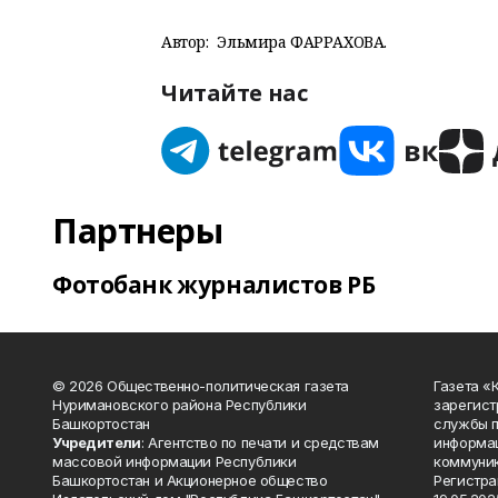
Автор:
Эльмира ФАРРАХОВА.
Читайте нас
Партнеры
Фотобанк журналистов РБ
© 2026 Общественно-политическая газета
Газета «
Нуримановского района Республики
зарегист
Башкортостан
службы п
Учредители
: Агентство по печати и средствам
информац
массовой информации Республики
коммуник
Башкортостан и Акционерное общество
Регистра