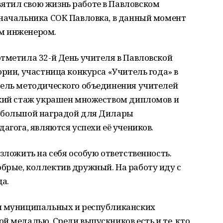
тил свою жизнь работе в Павловском
 начальника СОК Павловка, в данный момент
м инженером.
тметила 32-й День учителя в Павловской
ории, участница конкурса «Учитель года» в
тель методического объединения учителей
ский стаж украшен множеством дипломов и
й большой наградой для Дилары
агога, являются успехи её учеников.
зложить на себя особую ответственность.
брые, коллектив дружный. На работу иду с
а.
и муниципальных и республиканских
й медалью. Среди выпускников есть и те, кто