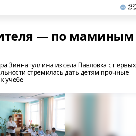
+20 
Ясн
чителя — по маминым
ра Зиннатуллина из села Павловка с первых
ельности стремилась дать детям прочные
 к учебе