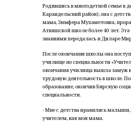
Родившись в многодетной семье в 
Караидельский район), она с детст
мама, Зимфера Мухаметовна, прора
Атняшской школе более 40 лет. Эта
знаниями передалась и Диларе Мир
После окончания школы она поступ
училище по специальности «Учитель
окончания училища вышла замуж и п
трудовую деятельность в школе. П
образование, окончив Бирскую соц
специальности.
- Мне с детства нравились малыши, 
учителем, как моя мама.