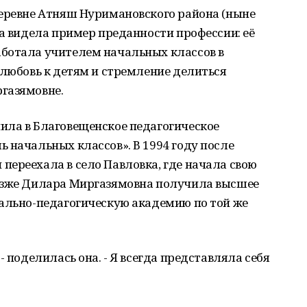
деревне Атняш Нуримановского района (ныне
ва видела пример преданности профессии: её
ботала учителем начальных классов в
 любовь к детям и стремление делиться
газямовне.
ила в Благовещенское педагогическое
 начальных классов». В 1994 году после
ереехала в село Павловка, где начала свою
озже Дилара Миргазямовна получила высшее
иально-педагогическую академию по той же
- поделилась она. - Я всегда представляла себя