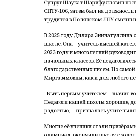
Супруг Шаукат Шарифуллович посвя
СПТУ-106, затем был на должности
трудится в Полянском ЛПУ сменны
В 2025 году Дилара Зиннатуллина о
школе. Она – учитель высшей катег
2023 году и многолетний руководи
начальных классов. Её педагогиче
благодарственных писем. Но само
Миргазямовны, как и для любого пед
- Быть первым учителем – значит во
Педагоги нашей школы хорошие, до
радостью,— призналась учительниц
Многие её ученики стали призёрам
олимпиад, окончили школу с золото