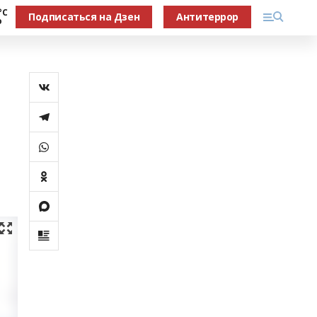
°С
Подписаться на Дзен
Антитеррор
о