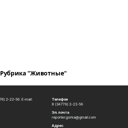
Рубрика "Животные"
6) 2-22-56. E-mail:
Телефон
8 (34776) 2-22-56
Эл. почта
reporter.gorka@gmail.com
Адрес