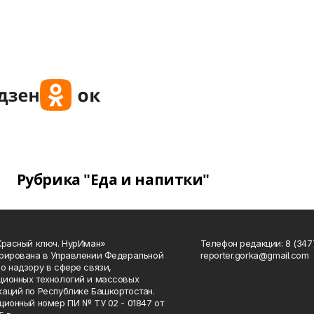
Рубрика "Еда и напитки"
Красный ключ. НурИман»
Телефон редакции: 8 (3477
рирована в Управлении Федеральной
reporter.gorka@gmail.com
о надзору в сфере связи,
ионных технологий и массовых
аций по Республике Башкортостан.
ционный номер ПИ № ТУ 02 - 01847 от