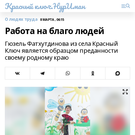
Красный ключ.НурИман
О людях труда
8 МАРТА , 06:15
Работа на благо людей
Гюзель Фатхутдинова из села Красный
Ключ является образцом преданности
своему родному краю