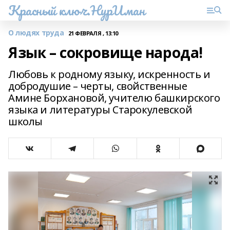
Красный ключ.НурИман
О людях труда
21 ФЕВРАЛЯ , 13:10
Язык – сокровище народа!
Любовь к родному языку, искренность и
добродушие – черты, свойственные
Амине Борхановой, учителю башкирского
языка и литературы Старокулевской
школы