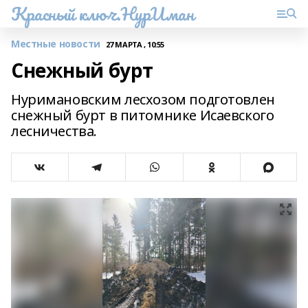
Красный ключ.НурИман
Местные новости
27 МАРТА , 10:55
Снежный бурт
Нуримановским лесхозом подготовлен
снежный бурт в питомнике Исаевского
лесничества.