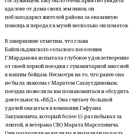
сослуживцем. Ему было очень приятно увидеть
вдалеке от дома своих земляков, он
поблагодарил жителей района за оказанную
помощь и передал в музей несколько экспонатов.
В завершение отметим, что глава
Байгильдинского сельского поселения
Г.Марданова испытала глубокое удовлетворение
от своей первой поездки с гуманитарной миссией
к нашим бойцам. Несмотря на то, что ранее она
не была знакома с Маратом Сахаутдиновым,
поездка позволила им познакомиться и обсудить
деятельность «ВБД». Она считает большой
удачей оказаться в компании Гафуана
Закуановича, который более 15 раз побывал за
лентой, и ветерана СВО Марата Марселевича.
Они разделили ее взгляды и выразили радость