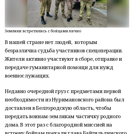
Земляки встретились с бойцами лично
В нашей стране нет людей, которым
безразлична судьба участников спецоперации.
Жители активно участвуют в сборе, отправке и
передаче гуманитарной помощи для нужд
военнослужащих.
Недавно очередной груз с предметами первой
необходимости из Нуримановского района был
доставлен в Белгородскую область, чтобы
передать воинам-землякам частичку родного
дома. В этот раз с благородной миссией на
встречу бойцам поехали глава Байгильдинского