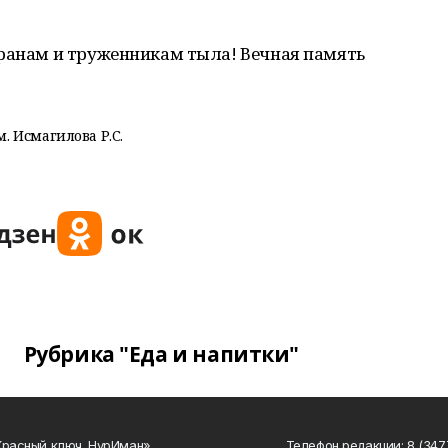
еранам и труженникам тыла! Вечная память
. Исмагилова Р.С.
Рубрика "Еда и напитки"
Красный ключ. НурИман»
Телефон редакции: 8 (3477