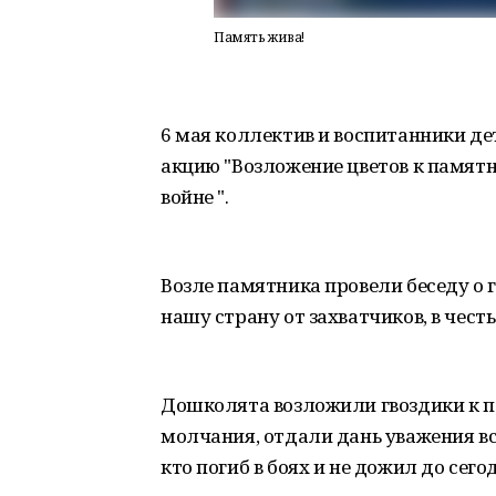
Память жива!
6 мая коллектив и воспитанники де
акцию "Возложение цветов к памят
войне ".
Возле памятника провели беседу о 
нашу страну от захватчиков, в чест
Дошколята возложили гвоздики к 
молчания, отдали дань уважения вс
кто погиб в боях и не дожил до сег