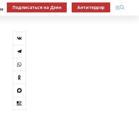
Подписаться на Дзен
Антитеррор
но
й