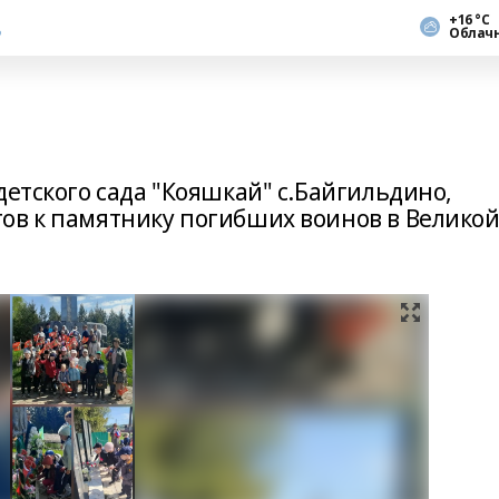
+16 °С
Облач
детского сада "Кояшкай" с.Байгильдино,
ов к памятнику погибших воинов в Велико