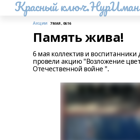
Красный ключ.НурИман
Акции
7 МАЯ , 06:16
Память жива!
6 мая коллектив и воспитанники 
провели акцию "Возложение цвет
Отечественной войне ".