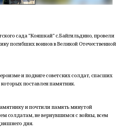
тского сада "Кояшкай" с.Байгильдино, провели
нику погибших воинов в Великой Отечественной
героизме и подвиге советских солдат, спасших
ь которых поставлен памятник.
памятнику и почтили память минутой
ем солдатам, не вернувшимся с войны, всем
одняшнего дня.