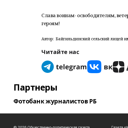
Слава воинам- освободителям, вет
героям!
Автор:
Байгильдинский сельский лицей им
Читайте нас
Партнеры
Фотобанк журналистов РБ
© 2026 Общественно-политическая газета
Газета «