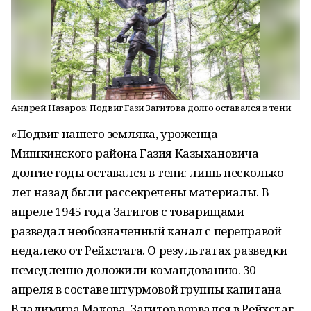
Андрей Назаров: Подвиг Гази Загитова долго оставался в тени
«Подвиг нашего земляка, уроженца
Мишкинского района Газия Казыхановича
долгие годы оставался в тени: лишь несколько
лет назад были рассекречены материалы. В
апреле 1945 года Загитов с товарищами
разведал необозначенный канал с переправой
недалеко от Рейхстага. О результатах разведки
немедленно доложили командованию. 30
апреля в составе штурмовой группы капитана
Владимира Макова, Загитов ворвался в Рейхстаг